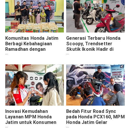
Komunitas Honda Jatim
Generasi Terbaru Honda
Berbagi Kebahagiaan
Scoopy, Trendsetter
Ramadhan dengan
Skutik Ikonik Hadir di
Santunan & Takjil Gratis
Malang
Pakai Honda Vario 160
Inovasi Kemudahan
Bedah Fitur Road Sync
Layanan MPM Honda
pada Honda PCX160, MPM
Jatim untuk Konsumen
Honda Jatim Gelar
Jawa Timur dan NTT
Workshop Teknologi