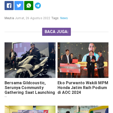
Meutia
Jumat, 26 Agustus 2022
Tags:
News
BACA JUGA:
Bersama Gildcoustic,
Eko Purwanto Wakili MPM
Serunya Community
Honda Jatim Raih Podium
Gathering Saat Launching
di AOC 2024
New Honda PCX160
Banyuwangi