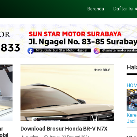
Daftar Isi
Beranda
Hal
HOM
Keren
Jadi
Brosur
BRV
ar
Download Brosur Honda BR-V N7X
obil
eveelyn_
Jumat, 23 Februari 2024