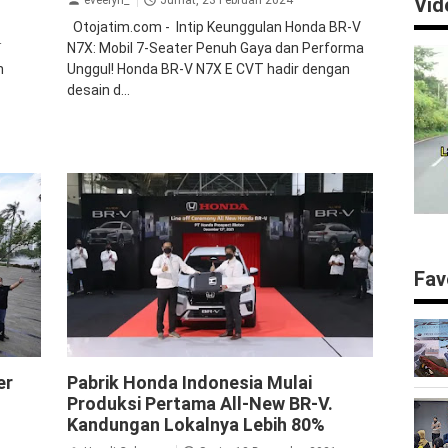
Vid
Otojatim.com - Intip Keunggulan Honda BR-V
4
N7X: Mobil 7-Seater Penuh Gaya dan Performa
n
Unggul! Honda BR-V N7X E CVT hadir dengan
desain d...
Fav
BRV
News
er
Pabrik Honda Indonesia Mulai
Produksi Pertama All-New BR-V.
Kandungan Lokalnya Lebih 80%