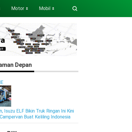
Motor
Mobil
⏬
⏬
⏬
aman Depan
E
, Isuzu ELF Bikin Truk Ringan Ini Kini
 Campervan Buat Keliling Indonesia